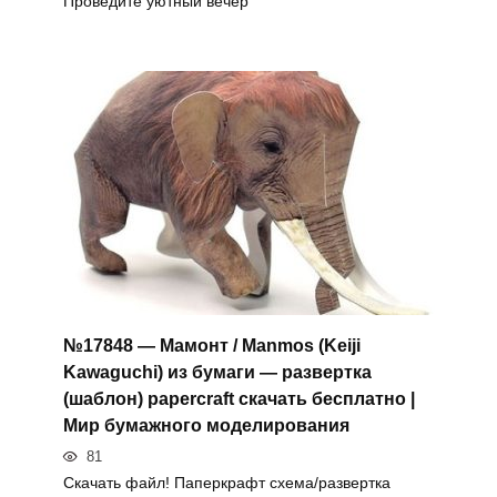
Проведите уютный вечер
№17848 — Мамонт / Manmos (Keiji
Kawaguchi) из бумаги — развертка
(шаблон) papercraft скачать бесплатно |
Мир бумажного моделирования
81
Скачать файл! Паперкрафт схема/развертка