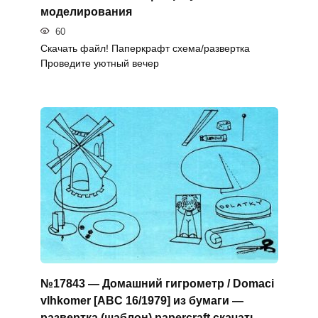
моделирования
60
Скачать файл! Паперкрафт схема/развертка
Проведите уютный вечер
№17843 — Домашний гигрометр / Domaci
vlhkomer [ABC 16/1979] из бумаги —
развертка (шаблон) papercraft скачать