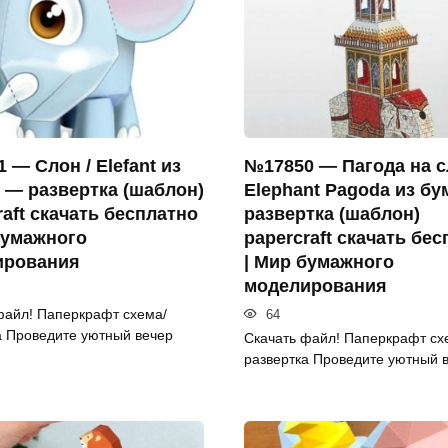
 — Слон / Elefant из
№17850 — Пагода на с
 — развертка (шаблон)
Elephant Pagoda из бу
raft скачать бесплатно
развертка (шаблон)
бумажного
papercraft скачать бе
ирования
| Мир бумажного
моделирования
файл! Паперкрафт схема/
64
а Проведите уютный вечер
Скачать файл! Паперкрафт сх
развертка Проведите уютный 