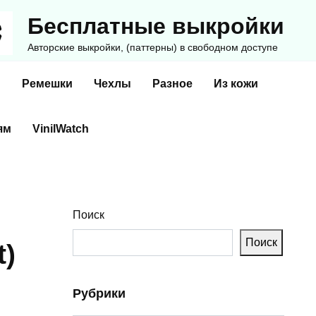
Бесплатные выкройки
Авторские выкройки, (паттерны) в свободном доступе
и
Ремешки
Чехлы
Разное
Из кожи
ям
VinilWatch
Поиск
Поиск
t)
Рубрики