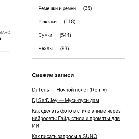
Ремешки и ремни
(35)
Рюкзаки
(118)
ВАНО
Сумки
(544)
5
Чехлы
(93)
Свежие записи
Dj Тень — Ночной полет (Remix)
Dj SerDJey — Муси-пуси дам
Как сделать фото в стиле аниме через
нейросеть: Гайд, стили и промпты для
ИИ
Как писать запросы в SUNO