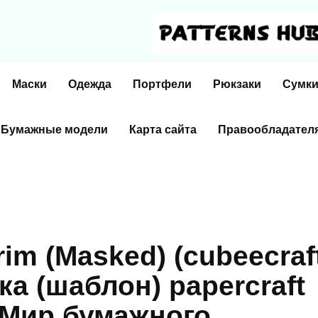
Маски
Одежда
Портфели
Рюкзаки
Сумк
Бумажные модели
Карта сайта
Правообладател
im (Masked) (cubeecraf
ка (шаблон) papercraft
| Мир бумажного