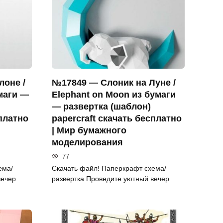
лоне /
№17849 — Слоник на Луне /
маги —
Elephant on Moon из бумаги
— развертка (шаблон)
сплатно
papercraft скачать бесплатно
| Мир бумажного
моделирования
77
ема/
Скачать файл! Паперкрафт схема/
вечер
развертка Проведите уютный вечер