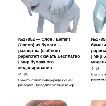
№17852 — Слон / Elefant
№17851
(Canon) из бумаги —
бумаги
развертка (шаблон)
paperc
papercraft скачать бесплатно
| Мир 
| Мир бумажного
модел
моделирования
85
Скачать 
106
развертк
Скачать файл! Паперкрафт схема/
развертка Проведите уютный вечер