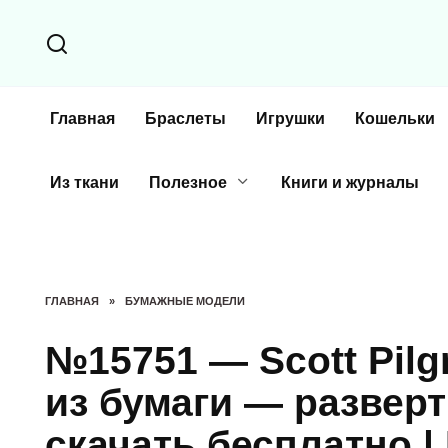
Перейти
к
содержанию
Главная
Браслеты
Игрушки
Кошельки
Из ткани
Полезное
Книги и журналы
ГЛАВНАЯ
»
БУМАЖНЫЕ МОДЕЛИ
№15751 — Scott Pilgr
из бумаги — разверт
скачать бесплатно 