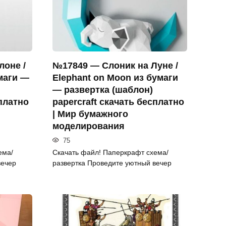
лоне /
№17849 — Слоник на Луне /
маги —
Elephant on Moon из бумаги
— развертка (шаблон)
сплатно
papercraft скачать бесплатно
| Мир бумажного
моделирования
75
ема/
Скачать файл! Паперкрафт схема/
вечер
развертка Проведите уютный вечер