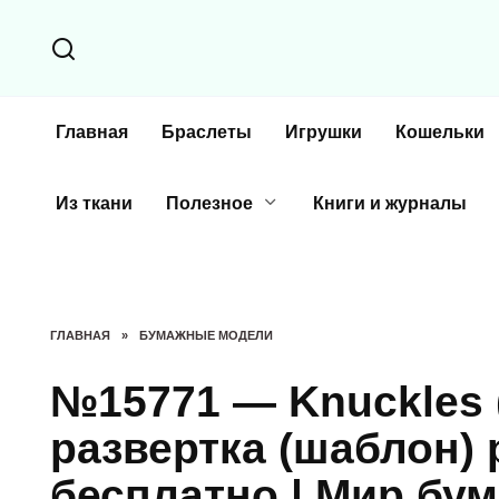
Перейти
к
содержанию
Главная
Браслеты
Игрушки
Кошельки
Из ткани
Полезное
Книги и журналы
ГЛАВНАЯ
»
БУМАЖНЫЕ МОДЕЛИ
№15771 — Knuckles (
развертка (шаблон) 
бесплатно | Мир бу