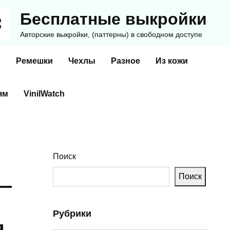
Бесплатные выкройки
Авторские выкройки, (паттерны) в свободном доступе
и
Ремешки
Чехлы
Разное
Из кожи
ям
VinilWatch
Поиск
Поиск
 —
Рубрики
я