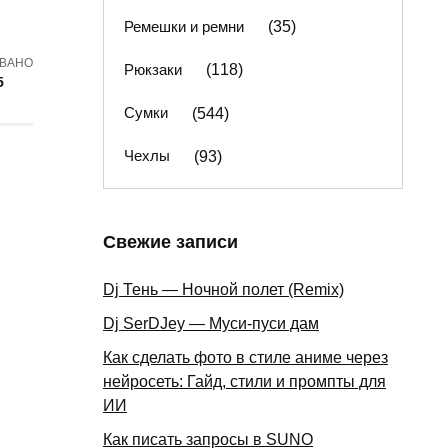
Ремешки и ремни
(35)
ВАНО
Рюкзаки
(118)
5
Сумки
(544)
Чехлы
(93)
Свежие записи
Dj Тень — Ночной полет (Remix)
Dj SerDJey — Муси-пуси дам
Как сделать фото в стиле аниме через
нейросеть: Гайд, стили и промпты для
ИИ
Как писать запросы в SUNO