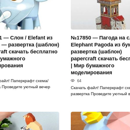
 — Слон / Elefant из
№17850 — Пагода на с
 — развертка (шаблон)
Elephant Pagoda из бу
raft скачать бесплатно
развертка (шаблон)
бумажного
papercraft скачать бе
ирования
| Мир бумажного
моделирования
файл! Паперкрафт схема/
64
а Проведите уютный вечер
Скачать файл! Паперкрафт сх
развертка Проведите уютный 