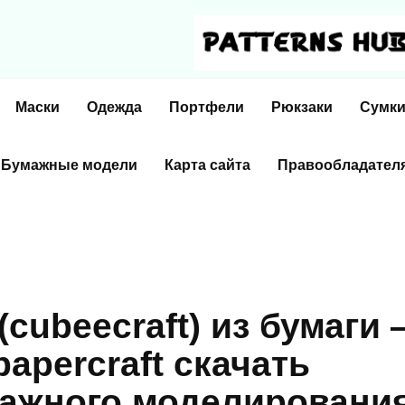
Маски
Одежда
Портфели
Рюкзаки
Сумк
Бумажные модели
Карта сайта
Правообладател
cubeecraft) из бумаги
papercraft скачать
мажного моделировани