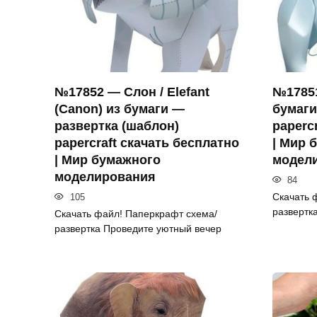
№17852 — Слон / Elefant
№17851
(Canon) из бумаги —
бумаги
развертка (шаблон)
paperc
papercraft скачать бесплатно
| Мир 
| Мир бумажного
модел
моделирования
84
Скачать 
105
развертк
Скачать файл! Паперкрафт схема/
развертка Проведите уютный вечер