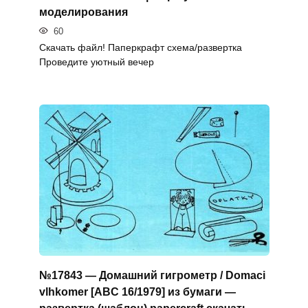
моделирования
60
Скачать файл! Паперкрафт схема/развертка
Проведите уютный вечер
№17843 — Домашний гигрометр / Domaci
vlhkomer [ABC 16/1979] из бумаги —
развертка (шаблон) papercraft скачать