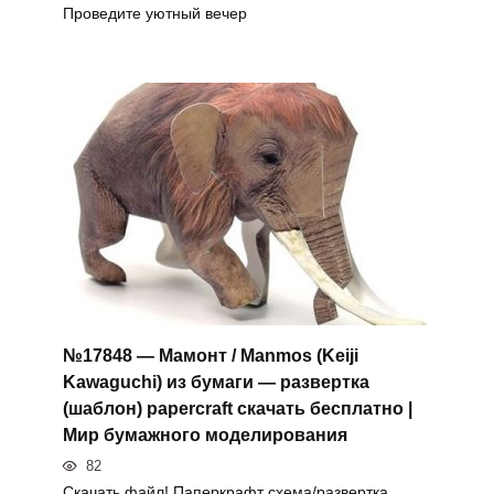
Проведите уютный вечер
№17848 — Мамонт / Manmos (Keiji
Kawaguchi) из бумаги — развертка
(шаблон) papercraft скачать бесплатно |
Мир бумажного моделирования
82
Скачать файл! Паперкрафт схема/развертка