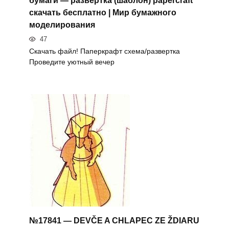
бумаги — развертка (шаблон) papercraft
скачать бесплатно | Мир бумажного
моделирования
47
Скачать файл! Паперкрафт схема/развертка
Проведите уютный вечер
№17841 — DEVČE A CHLAPEC ZE ŽDIARU