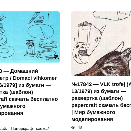
3 — Домашний
етр / Domaci vlhkomer
№17842 — VLK trofej 
6/1979] из бумаги —
13/1979) из бумаги —
тка (шаблон)
развертка (шаблон)
raft скачать бесплатно
papercraft скачать бе
бумажного
| Мир бумажного
ирования
моделирования
48
файл! Паперкрафт схема/