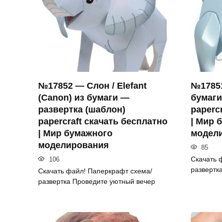
№17852 — Слон / Elefant
№17851
(Canon) из бумаги —
бумаги
развертка (шаблон)
paperc
papercraft скачать бесплатно
| Мир 
| Мир бумажного
модел
моделирования
85
Скачать 
106
развертк
Скачать файл! Паперкрафт схема/
развертка Проведите уютный вечер