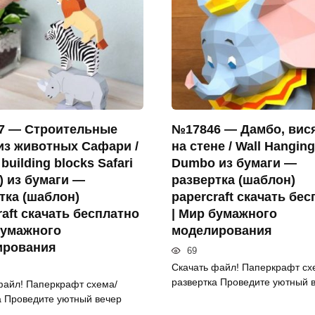
7 — Строительные
№17846 — Дамбо, вис
из животных Сафари /
на стене / Wall Hanging
building blocks Safari
Dumbo из бумаги —
) из бумаги —
развертка (шаблон)
тка (шаблон)
papercraft скачать бе
raft скачать бесплатно
| Мир бумажного
бумажного
моделирования
ирования
69
Скачать файл! Паперкрафт сх
развертка Проведите уютный 
файл! Паперкрафт схема/
а Проведите уютный вечер