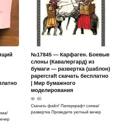
ящий
№17845 — Карфаген. Боевые
слоны (Кавалергард) из
бумаги — развертка (шаблон)
papercraft скачать бесплатно
сплатно
| Мир бумажного
моделирования
66
Скачать файл! Паперкрафт схема/
развертка Проведите уютный вечер
ема/
вечер