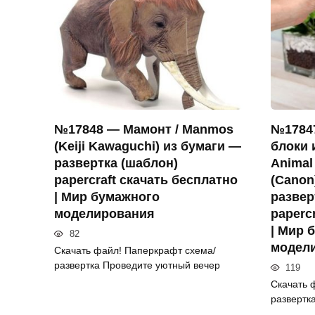
№17848 — Мамонт / Manmos
№1784
(Keiji Kawaguchi) из бумаги —
блоки 
развертка (шаблон)
Animal 
papercraft скачать бесплатно
(Canon
| Мир бумажного
развер
моделирования
paperc
| Мир 
82
модел
Скачать файл! Паперкрафт схема/
развертка Проведите уютный вечер
119
Скачать 
развертк