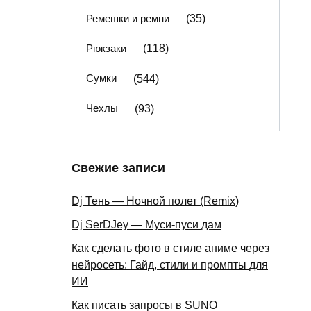
Ремешки и ремни
(35)
Рюкзаки
(118)
Сумки
(544)
Чехлы
(93)
Свежие записи
Dj Тень — Ночной полет (Remix)
Dj SerDJey — Муси-пуси дам
Как сделать фото в стиле аниме через
нейросеть: Гайд, стили и промпты для
ИИ
Как писать запросы в SUNO