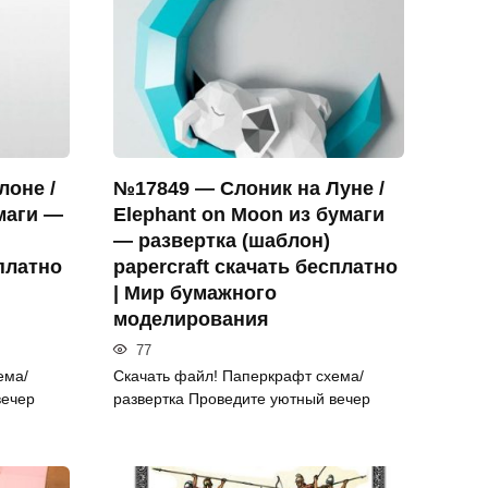
лоне /
№17849 — Слоник на Луне /
маги —
Elephant on Moon из бумаги
— развертка (шаблон)
сплатно
papercraft скачать бесплатно
| Мир бумажного
моделирования
77
ема/
Скачать файл! Паперкрафт схема/
вечер
развертка Проведите уютный вечер