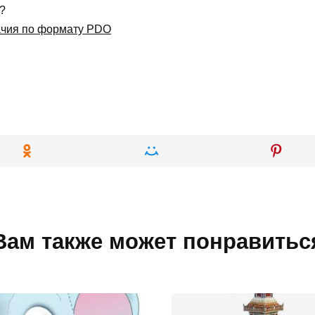
f?
ачия по формату PDO
Вам также может понравитьс