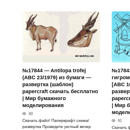
№17844 — Antilopa trofej
№1784
(ABC 23/1979) из бумаги —
гигром
развертка (шаблон)
[ABC 1
papercraft скачать бесплатно
развер
| Мир бумажного
paperc
моделирования
| Мир 
модел
60
Скачать файл! Паперкрафт схема/
91
развертка Проведите уютный вечер
Скачать 