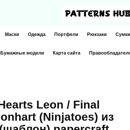
Маски
Одежда
Портфели
Рюкзаки
Сумк
Бумажные модели
Карта сайта
Правообладател
arts Leon / Final
eonhart (Ninjatoes) из
(шаблон) papercraft