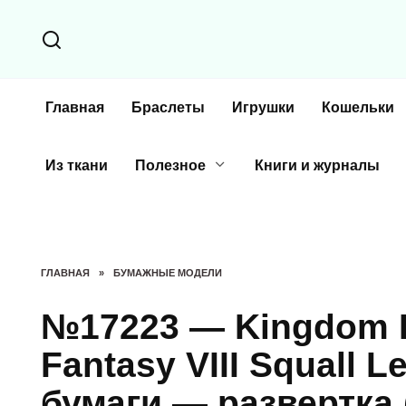
Перейти
к
содержанию
Главная
Браслеты
Игрушки
Кошельки
Из ткани
Полезное
Книги и журналы
ГЛАВНАЯ
»
БУМАЖНЫЕ МОДЕЛИ
№17223 — Kingdom He
Fantasy VIII Squall L
бумаги — развертка 