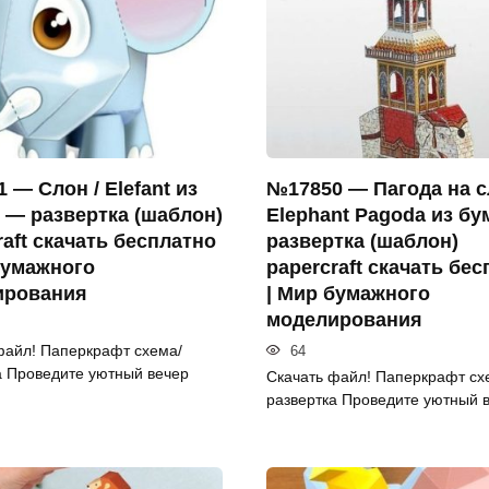
 — Слон / Elefant из
№17850 — Пагода на с
 — развертка (шаблон)
Elephant Pagoda из бу
raft скачать бесплатно
развертка (шаблон)
бумажного
papercraft скачать бе
ирования
| Мир бумажного
моделирования
файл! Паперкрафт схема/
64
а Проведите уютный вечер
Скачать файл! Паперкрафт сх
развертка Проведите уютный 