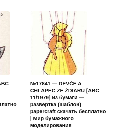
(ABC
№17841 — DEVČE A
CHLAPEC ZE ŽDIARU [ABC
11/1979] из бумаги —
сплатно
развертка (шаблон)
papercraft скачать бесплатно
| Мир бумажного
моделирования