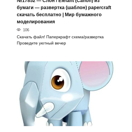
№17852 — Слон / Elefant (Canon) из
бумаги — развертка (шаблон) papercraft
скачать бесплатно | Мир бумажного
моделирования
106
Скачать файл! Паперкрафт схема/развертка
Проведите уютный вечер