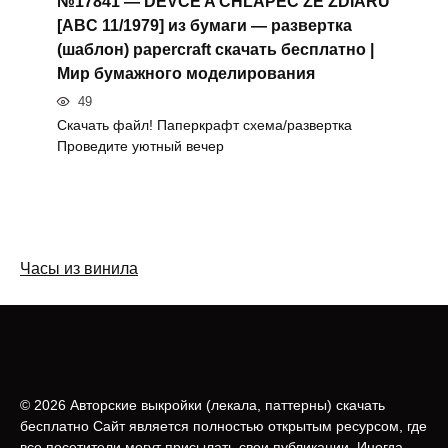
№17841 — DEVČE A CHLAPEC ZE ŽDIARU
[ABC 11/1979] из бумаги — развертка
(шаблон) papercraft скачать бесплатно |
Мир бумажного моделирования
49
Скачать файл! Паперкрафт схема/развертка
Проведите уютный вечер
Часы из винила
© 2026 Авторские выкройки (лeкала, паттерны) скачать
бесплатно Сайт является полностью открытым ресурсом, где
все посетители могут присылать свои публикации. Иногда