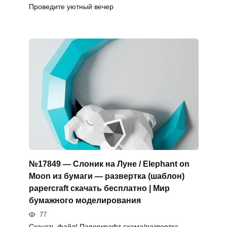
Проведите уютный вечер
№17849 — Слоник на Луне / Elephant on
Moon из бумаги — развертка (шаблон)
papercraft скачать бесплатно | Мир
бумажного моделирования
77
Скачать файл! Паперкрафт схема/развертка