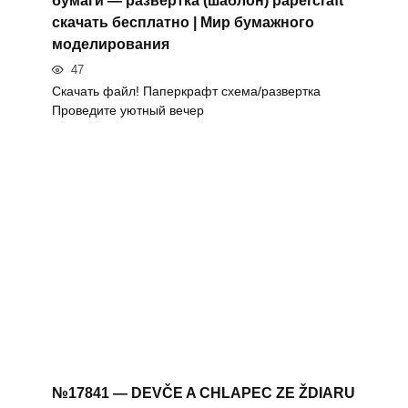
бумаги — развертка (шаблон) papercraft
скачать бесплатно | Мир бумажного
моделирования
47
Скачать файл! Паперкрафт схема/развертка
Проведите уютный вечер
№17841 — DEVČE A CHLAPEC ZE ŽDIARU