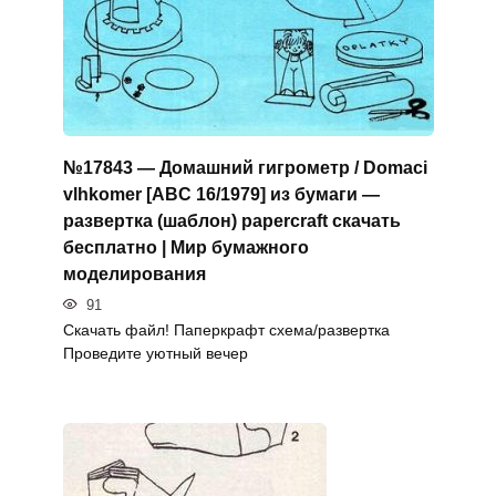
№17843 — Домашний гигрометр / Domaci
vlhkomer [ABC 16/1979] из бумаги —
развертка (шаблон) papercraft скачать
бесплатно | Мир бумажного
моделирования
91
Скачать файл! Паперкрафт схема/развертка
Проведите уютный вечер