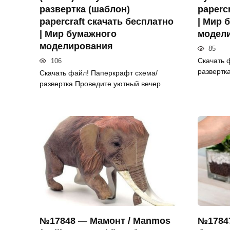
развертка (шаблон)
paperc
papercraft скачать бесплатно
| Мир 
| Мир бумажного
модел
моделирования
85
Скачать 
106
развертк
Скачать файл! Паперкрафт схема/
развертка Проведите уютный вечер
№17848 — Мамонт / Manmos
№1784