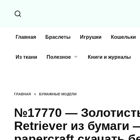
Перейти
к
содержанию
Главная
Браслеты
Игрушки
Кошельки
Из ткани
Полезное
Книги и журналы
ГЛАВНАЯ
»
БУМАЖНЫЕ МОДЕЛИ
№17770 — Золотисты
Retriever из бумаги
papercraft скачать б