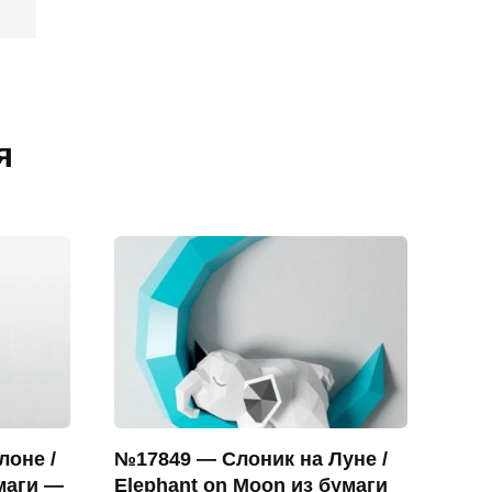
я
лоне /
№17849 — Слоник на Луне /
маги —
Elephant on Moon из бумаги