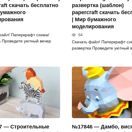
raft скачать бесплатно
развертка (шаблон)
бумажного
papercraft скачать бе
ирования
| Мир бумажного
моделирования
файл! Паперкрафт схема/
64
а Проведите уютный вечер
Скачать файл! Паперкрафт сх
развертка Проведите уютный 
7 — Строительные
№17846 — Дамбо, вис