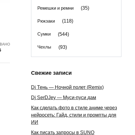
Ремешки и ремни
(35)
Рюкзаки
(118)
Сумки
(544)
ВАНО
Чехлы
(93)
6
Свежие записи
Dj Тень — Ночной полет (Remix)
Dj SerDJey — Муси-пуси дам
Как сделать фото в стиле аниме через
нейросеть: Гайд, стили и промпты для
ИИ
Как писать запросы в SUNO