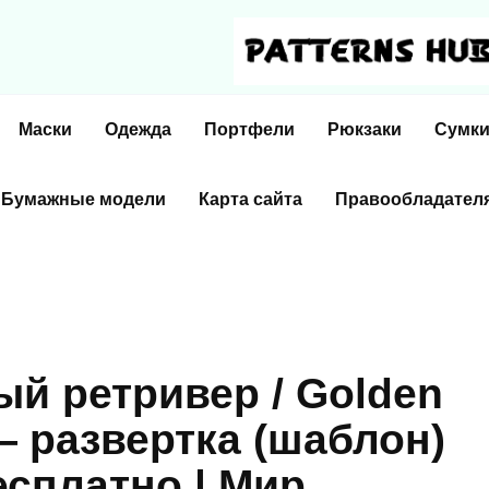
Маски
Одежда
Портфели
Рюкзаки
Сумк
Бумажные модели
Карта сайта
Правообладател
й ретривер / Golden
 — развертка (шаблон)
есплатно | Мир