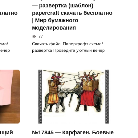
— развертка (шаблон)
сплатно
papercraft скачать бесплатно
| Мир бумажного
моделирования
77
ема/
Скачать файл! Паперкрафт схема/
вечер
развертка Проведите уютный вечер
ящий
№17845 — Карфаген. Боевые