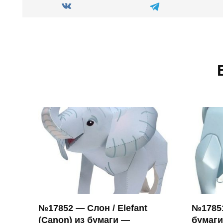
№17852 — Слон / Elefant
№17851
(Canon) из бумаги —
бумаги