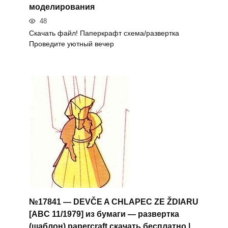
моделирования
48
Скачать файл! Паперкрафт схема/развертка
Проведите уютный вечер
№17841 — DEVČE A CHLAPEC ZE ŽDIARU
[ABC 11/1979] из бумаги — развертка
(шаблон) papercraft скачать бесплатно |