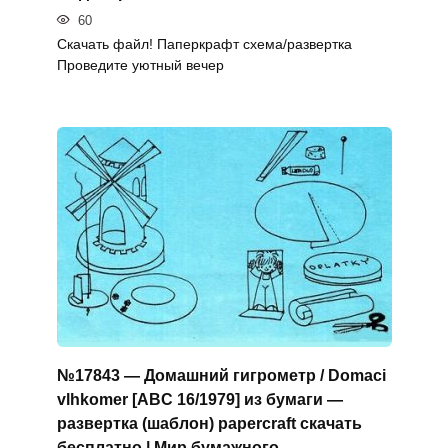
60
Скачать файл! Паперкрафт схема/развертка
Проведите уютный вечер
№17843 — Домашний гигрометр / Domaci
vlhkomer [ABC 16/1979] из бумаги —
развертка (шаблон) papercraft скачать
бесплатно | Мир бумажного