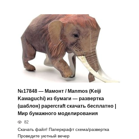
№17848 — Мамонт / Manmos (Keiji
Kawaguchi) из бумаги — развертка
(шаблон) papercraft скачать бесплатно |
Мир бумажного моделирования
82
Скачать файл! Паперкрафт схема/развертка
Проведите уютный вечер