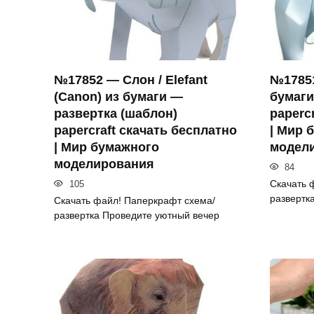
№17852 — Слон / Elefant
№17851
(Canon) из бумаги —
бумаги
развертка (шаблон)
paperc
papercraft скачать бесплатно
| Мир 
| Мир бумажного
модел
моделирования
84
Скачать 
105
развертк
Скачать файл! Паперкрафт схема/
развертка Проведите уютный вечер