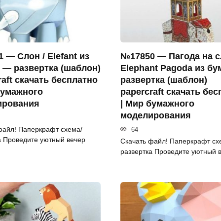
 — Слон / Elefant из
№17850 — Пагода на с
 — развертка (шаблон)
Elephant Pagoda из бу
raft скачать бесплатно
развертка (шаблон)
бумажного
papercraft скачать бе
ирования
| Мир бумажного
моделирования
файл! Паперкрафт схема/
64
а Проведите уютный вечер
Скачать файл! Паперкрафт сх
развертка Проведите уютный 