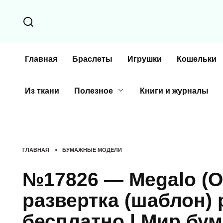
Перейти
к
содержанию
Главная
Браслеты
Игрушки
Кошельки
Из ткани
Полезное
Книги и журналы
ГЛАВНАЯ
»
БУМАЖНЫЕ МОДЕЛИ
№17826 — Megalo (On
развертка (шаблон) 
бесплатно | Мир бу