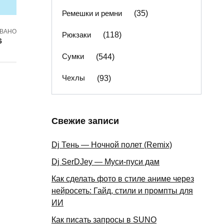
Ремешки и ремни
(35)
ВАНО
Рюкзаки
(118)
6
Сумки
(544)
Чехлы
(93)
Свежие записи
Dj Тень — Ночной полет (Remix)
Dj SerDJey — Муси-пуси дам
Как сделать фото в стиле аниме через
нейросеть: Гайд, стили и промпты для
ИИ
Как писать запросы в SUNO