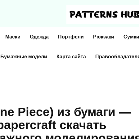
Маски
Одежда
Портфели
Рюкзаки
Сумк
Бумажные модели
Карта сайта
Правообладател
e Piece) из бумаги —
papercraft скачать
мажного моделировани