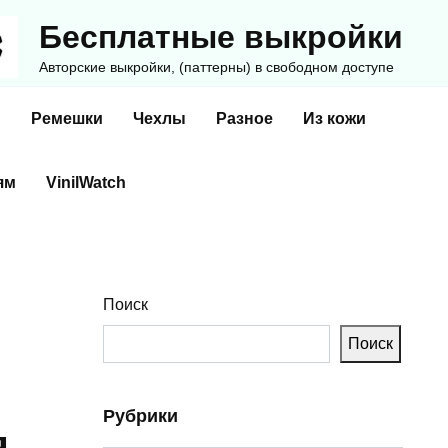
Бесплатные выкройки
Авторские выкройки, (паттерны) в свободном доступе
и
Ремешки
Чехлы
Разное
Из кожи
ям
VinilWatch
Поиск
Поиск
Рубрики
я