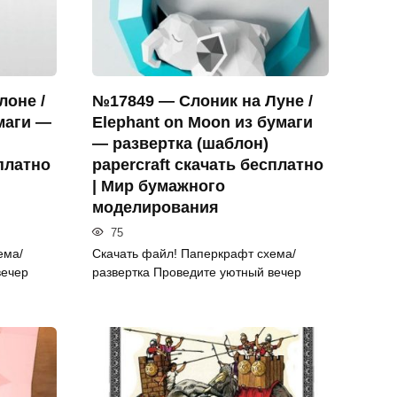
лоне /
№17849 — Слоник на Луне /
маги —
Elephant on Moon из бумаги
— развертка (шаблон)
сплатно
papercraft скачать бесплатно
| Мир бумажного
моделирования
75
ема/
Скачать файл! Паперкрафт схема/
вечер
развертка Проведите уютный вечер