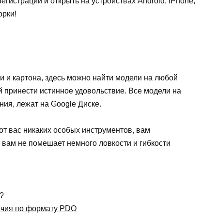
егистрации и открыть на устройствах Android, iPhone,
орки!
 и картона, здесь можно найти модели на любой
ой принести истинное удовольствие. Все модели на
ия, лежат на Google Диске.
т вас никаких особых инструментов, вам
 вам не помешает немного ловкости и гибкости
f?
ачия по формату PDO