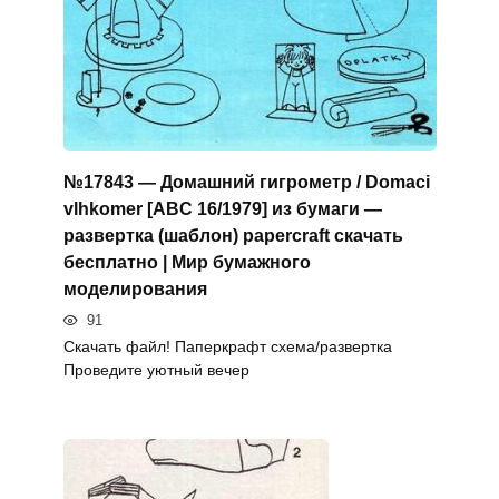
№17843 — Домашний гигрометр / Domaci
vlhkomer [ABC 16/1979] из бумаги —
развертка (шаблон) papercraft скачать
бесплатно | Мир бумажного
моделирования
91
Скачать файл! Паперкрафт схема/развертка
Проведите уютный вечер