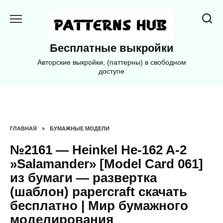
Перейти
к
содержанию
Бесплатные выкройки
Авторские выкройки, (паттерны) в свободном
доступе
ГЛАВНАЯ
»
БУМАЖНЫЕ МОДЕЛИ
№2161 — Heinkel He-162 A-2
»Salamander» [Model Card 061]
из бумаги — развертка
(шаблон) papercraft скачать
бесплатно | Мир бумажного
моделирования