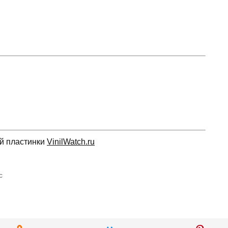
ой пластинки
VinilWatch.ru
с