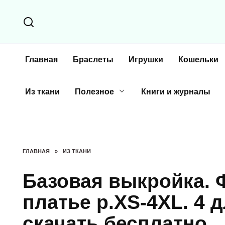
Перейти
к
содержанию
Главная
Браслеты
Игрушки
Кошельки
Из ткани
Полезное
Книги и журналы
ГЛАВНАЯ
»
ИЗ ТКАНИ
Базовая выкройка. 
платье р.XS-4XL. 4 
скачать бесплатно