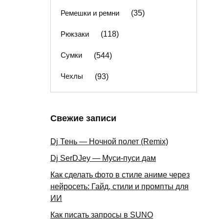
Ремешки и ремни
(35)
Рюкзаки
(118)
Сумки
(544)
Чехлы
(93)
Свежие записи
Dj Тень — Ночной полет (Remix)
Dj SerDJey — Муси-пуси дам
Как сделать фото в стиле аниме через
нейросеть: Гайд, стили и промпты для
ИИ
Как писать запросы в SUNO