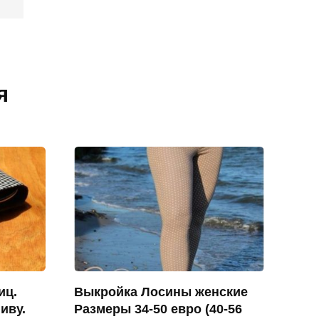
я
иц.
Выкройка Лосины женские
иву.
Размеры 34-50 евро (40-56