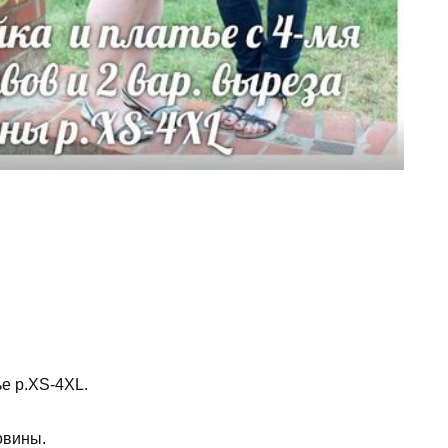
ье р.XS-4XL.
овины.