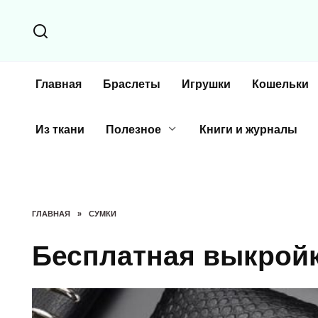
Перейти
к
содержанию
Главная
Браслеты
Игрушки
Кошельки
Из ткани
Полезное
Книги и журналы
ГЛАВНАЯ
»
СУМКИ
Бесплатная выкройк