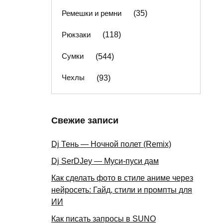
Ремешки и ремни
(35)
Рюкзаки
(118)
Сумки
(544)
Чехлы
(93)
Свежие записи
Dj Тень — Ночной полет (Remix)
Dj SerDJey — Муси-пуси дам
Как сделать фото в стиле аниме через
нейросеть: Гайд, стили и промпты для
ИИ
Как писать запросы в SUNO