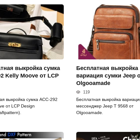
тная выкройка сумка
Бесплатная выкройка
2 Kelly Moove от LCP
вариация сумки Jeep 
Olgooamade
119
ая выкройка сумка ACC-292
Бесплатная выкройка вариаци
ve от LCP Design
мессенджер Jeep T 9568 от
aftpattern).
Olgooamade.