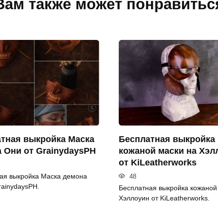
Вам также может понравитьс
тная выкройка Маска
Бесплатная выкройка
 Они от GrainydaysPH
кожаной маски на Хэл
от KiLeatherworks
ая выкройка Маска демона
48
rainydaysPH.
Бесплатная выкройка кожаной
Хэллоуин от KiLeatherworks.