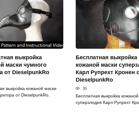
тная выкройка
Бесплатная выкройка
й маски чумного
кожаной маски суперз
а от DieselpunkRo
Карл Рупрехт Кронен 
DieselpunkRo
ая выкройка кожаной маски
35
октора от DieselpunkRo.
Бесплатная выкройка кожаной
суперзлодея Карл Рупрехт Кр