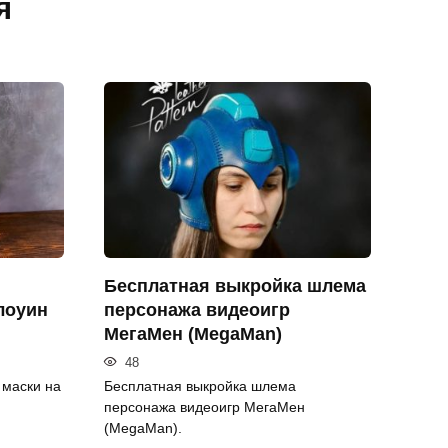
я
Бесплатная выкройка шлема
лоуин
персонажа видеоигр
МегаМен (MegaMan)
48
 маски на
Бесплатная выкройка шлема
персонажа видеоигр МегаМен
(MegaMan).