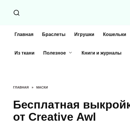
Перейти
к
содержанию
Главная
Браслеты
Игрушки
Кошельки
Из ткани
Полезное
Книги и журналы
ГЛАВНАЯ
»
МАСКИ
Бесплатная выкройк
от Creative Awl