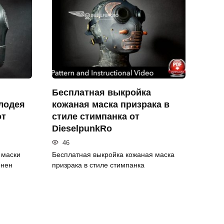
Бесплатная выкройка
лодея
кожаная маска призрака в
от
стиле стимпанка от
DieselpunkRo
46
 маски
Бесплатная выкройка кожаная маска
онен
призрака в стиле стимпанка