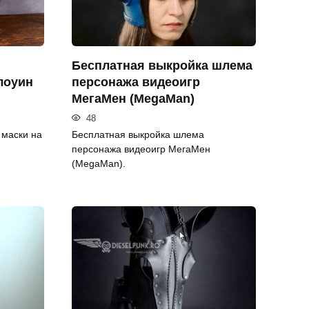
Бесплатная выкройка шлема
лоуин
персонажа видеоигр
МегаМен (MegaMan)
48
 маски на
Бесплатная выкройка шлема
персонажа видеоигр МегаМен
(MegaMan).