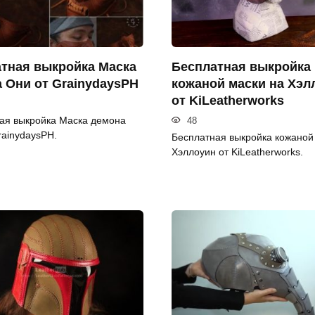
тная выкройка Маска
Бесплатная выкройка
 Они от GrainydaysPH
кожаной маски на Хэл
от KiLeatherworks
ая выкройка Маска демона
48
rainydaysPH.
Бесплатная выкройка кожаной
Хэллоуин от KiLeatherworks.