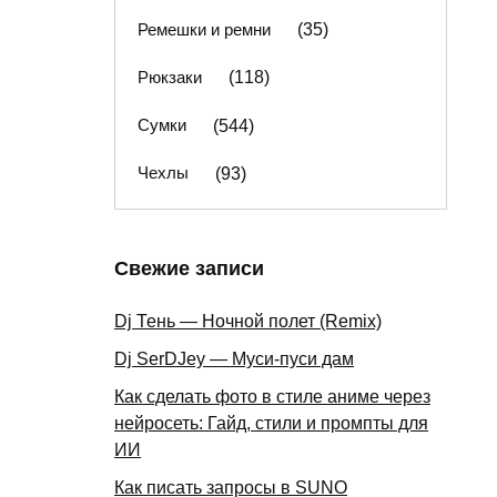
Ремешки и ремни
(35)
Рюкзаки
(118)
Сумки
(544)
Чехлы
(93)
Свежие записи
Dj Тень — Ночной полет (Remix)
Dj SerDJey — Муси-пуси дам
Как сделать фото в стиле аниме через
нейросеть: Гайд, стили и промпты для
ИИ
Как писать запросы в SUNO