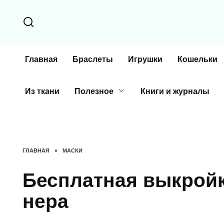
Перейти
к
содержанию
Главная
Браслеты
Игрушки
Кошельки
Из ткани
Полезное
Книги и журналы
ГЛАВНАЯ
»
МАСКИ
Бесплатная выкройк
нера