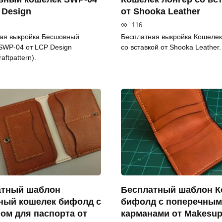
 Design
от Shooka Leather
116
ая выкройка Бесшовный
Бесплатная выкройка Кошелек
SWP-04 от LCP Design
со вставкой от Shooka Leather.
aftpattern).
атный шаблон
Бесплатный шаблон К
ный кошелек бифолд с
бифолд с поперечны
ом для паспорта от
карманами от Makesup