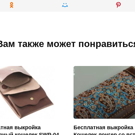
Вам также может понравитьс
тная выкройка
Бесплатная выкройка
вный кошелек SWP-04
Кошелек лонгер со вс