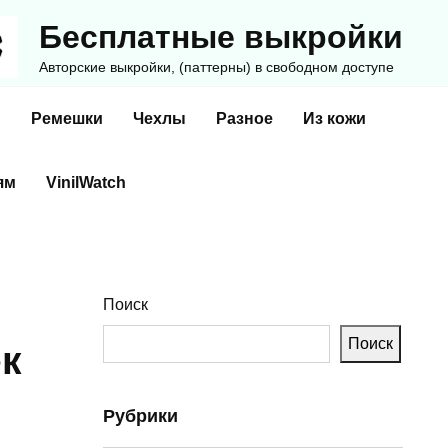
Бесплатные выкройки
Авторские выкройки, (паттерны) в свободном доступе
и
Ремешки
Чехлы
Разное
Из кожи
ям
VinilWatch
Поиск
Поиск
к
Рубрики