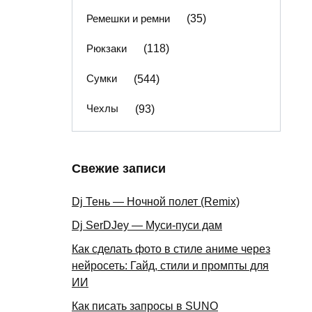
Ремешки и ремни
(35)
Рюкзаки
(118)
Сумки
(544)
Чехлы
(93)
Свежие записи
Dj Тень — Ночной полет (Remix)
Dj SerDJey — Муси-пуси дам
Как сделать фото в стиле аниме через
нейросеть: Гайд, стили и промпты для
ИИ
Как писать запросы в SUNO