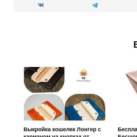
Выкройка кошелек Лонгер с
Беспла
карманом на кнопках от
Бесшо