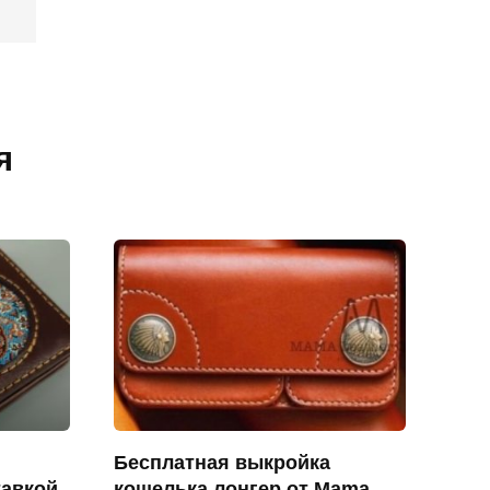
я
Бесплатная выкройка
тавкой
кошелька лонгер от Mama