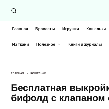
Перейти
к
содержанию
Главная
Браслеты
Игрушки
Кошельки
Из ткани
Полезное
Книги и журналы
ГЛАВНАЯ
»
КОШЕЛЬКИ
Бесплатная выкройк
бифолд с клапаном о