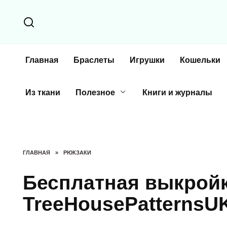
Перейти
к
содержанию
Главная
Браслеты
Игрушки
Кошельки
Из ткани
Полезное
Книги и журналы
ГЛАВНАЯ
»
РЮКЗАКИ
Бесплатная выкройк
TreeHousePatternsU