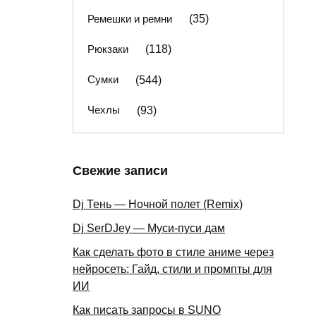
Ремешки и ремни
(35)
Рюкзаки
(118)
Сумки
(544)
Чехлы
(93)
Свежие записи
Dj Тень — Ночной полет (Remix)
Dj SerDJey — Муси-пуси дам
Как сделать фото в стиле аниме через
нейросеть: Гайд, стили и промпты для
ИИ
Как писать запросы в SUNO