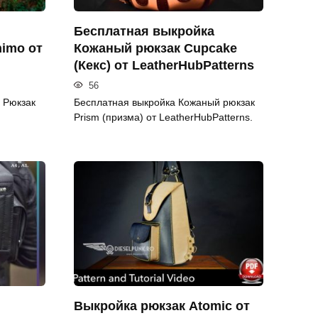
Бесплатная выкройка
imo от
Кожаный рюкзак Cupcake
(Кекс) от LeatherHubPatterns
56
 Рюкзак
Бесплатная выкройка Кожаный рюкзак
Prism (призма) от LeatherHubPatterns.
Выкройка рюкзак Atomic от