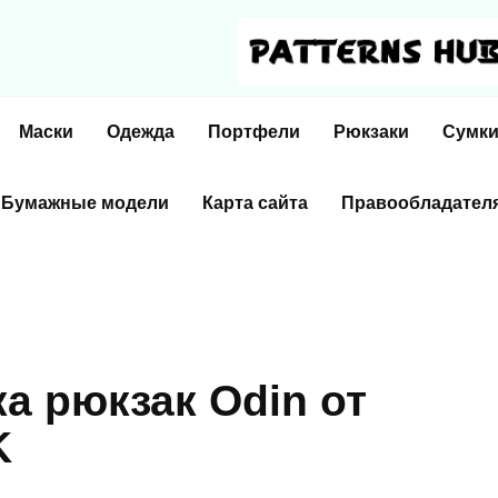
Маски
Одежда
Портфели
Рюкзаки
Сумк
Бумажные модели
Карта сайта
Правообладател
а рюкзак Odin от
K