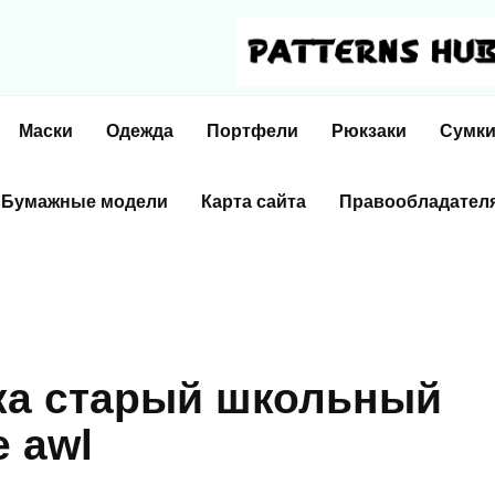
Маски
Одежда
Портфели
Рюкзаки
Сумк
Бумажные модели
Карта сайта
Правообладател
ка старый школьный
e awl