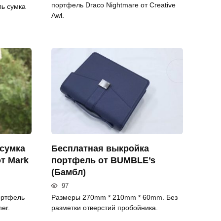
портфель Draco Nightmare от Creative
ь сумка
Awl.
сумка
Бесплатная выкройка
т Mark
портфель от BUMBLE’s
(Бамбл)
97
ортфель
Размеры 270mm * 210mm * 60mm. Без
her.
разметки отверстий пробойника.