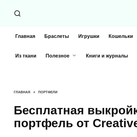
Перейти
к
содержанию
Главная
Браслеты
Игрушки
Кошельки
Из ткани
Полезное
Книги и журналы
ГЛАВНАЯ
»
ПОРТФЕЛИ
Бесплатная выкрой
портфель от Creativ