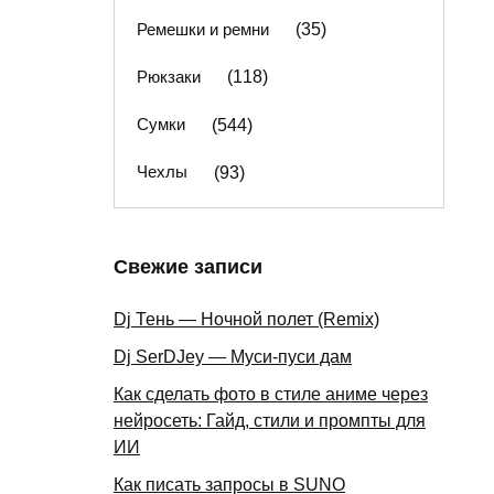
Ремешки и ремни
(35)
Рюкзаки
(118)
Сумки
(544)
Чехлы
(93)
Свежие записи
Dj Тень — Ночной полет (Remix)
Dj SerDJey — Муси-пуси дам
Как сделать фото в стиле аниме через
нейросеть: Гайд, стили и промпты для
ИИ
Как писать запросы в SUNO