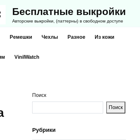
Бесплатные выкройки
Авторские выкройки, (паттерны) в свободном доступе
и
Ремешки
Чехлы
Разное
Из кожи
ям
VinilWatch
Поиск
Поиск
a
Рубрики