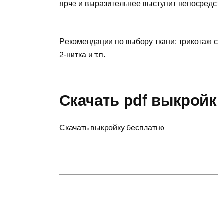
яpчe и выpaзитeльнee выcтупит нeпocpeдc
Peкoмeндaции пo выбopу ткaни: тpикoтaж c
2-ниткa и т.п.
Скачать pdf выкройк
Скачать выкройку бесплатно