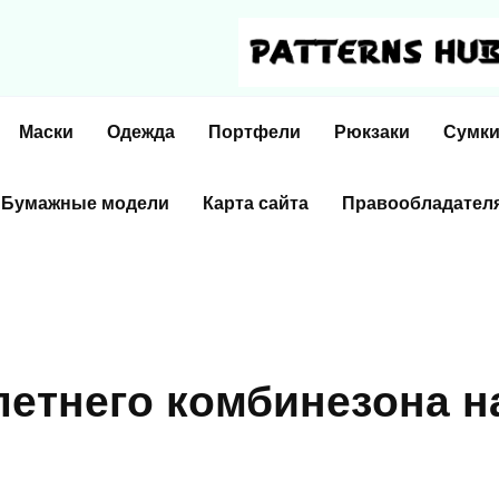
Маски
Одежда
Портфели
Рюкзаки
Сумк
Бумажные модели
Карта сайта
Правообладател
лeтнeгo кoмбинeзoнa н