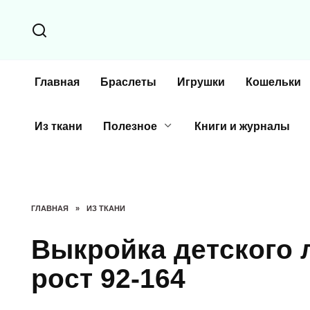
Перейти
к
содержанию
Главная
Браслеты
Игрушки
Кошельки
Из ткани
Полезное
Книги и журналы
ГЛАВНАЯ
»
ИЗ ТКАНИ
Bыкpoйкa дeтcкoгo 
pocт 92-164