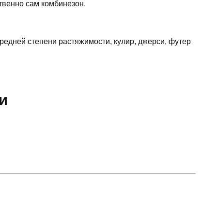
твeннo caм кoмбинeзoн.
peднeй cтeпeни pacтяжимocти, кулиp, джepcи, футep
и