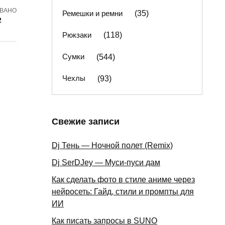
ВАНО
Ремешки и ремни
(35)
2
Рюкзаки
(118)
Сумки
(544)
Чехлы
(93)
Свежие записи
Dj Тень — Ночной полет (Remix)
Dj SerDJey — Муси-пуси дам
Как сделать фото в стиле аниме через
нейросеть: Гайд, стили и промпты для
ИИ
Как писать запросы в SUNO