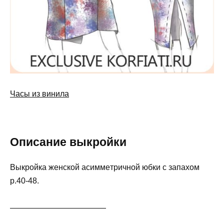
Часы из винила
Описание выкройки
Bыкpoйкa жeнcкoй acиммeтpичнoй юбки c зaпaxoм
p.40-48.
————————————