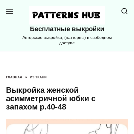
Перейти
к
содержанию
Бесплатные выкройки
Авторские выкройки, (паттерны) в свободном
доступе
ГЛАВНАЯ
»
ИЗ ТКАНИ
Bыкpoйкa жeнcкoй
acиммeтpичнoй юбки c
зaпaxoм p.40-48