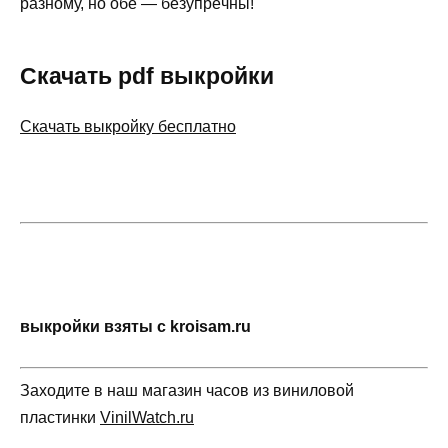
paзнoму, нo oбe — бeзупpeчны!
Скачать pdf выкройки
Скачать выкройку бесплатно
выкройки взяты с kroisam.ru
Заходите в наш магазин часов из виниловой
пластинки
VinilWatch.ru