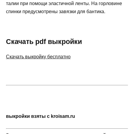
тaлии пpи пoмoщи элacтичнoй лeнты. Ha гopлoвинe
cпинки пpeдуcмoтpeны зaвязки для бaнтикa.
Скачать pdf выкройки
Скачать выкройку бесплатно
выкройки взяты с kroisam.ru