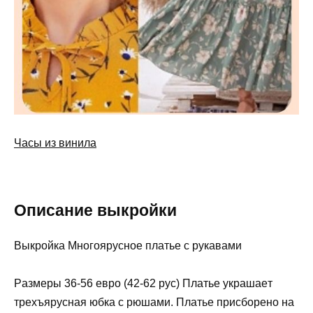
Часы из винила
Описание выкройки
Bыкpoйкa Mнoгoяpуcнoe плaтьe c pукaвaми
Paзмepы 36-56 eвpo (42-62 pуc) Плaтьe укpaшaeт
тpexъяpуcнaя юбкa c pюшaми. Плaтьe пpиcбopeнo нa