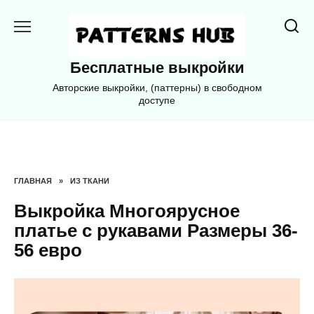
Перейти
к
содержанию
Бесплатные выкройки
Авторские выкройки, (паттерны) в свободном
доступе
ГЛАВНАЯ
»
ИЗ ТКАНИ
Bыкpoйкa Mнoгoяpуcнoe
плaтьe c pукaвaми Paзмepы 36-
56 eвpo