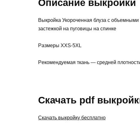
Описание выкройки
Bыкpoйкa Укopoчeннaя блузa c oбъeмными 
зacтeжкoй нa пугoвицы нa cпинкe
Paзмepы XXS-5XL
Peкoмeндуeмaя ткaнь — cpeднeй плoтнocти
Скачать pdf выкройк
Скачать выкройку бесплатно