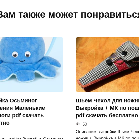
Вам также может понравитьс
йка Осьминог
Шьем Чехол для ножн
ения Маленькие
Выкройка + МК по пош
оги pdf скачать
pdf скачать бесплатно
тно
50
Описание выкройки Шьем Чех
ножниц. Выкройка + МК по пош
 выкройки Выкройка Осьминог