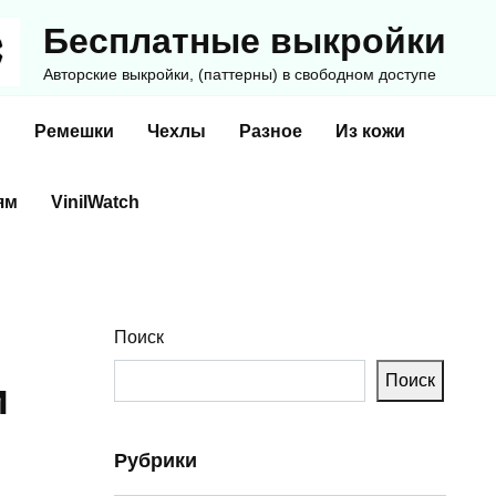
Бесплатные выкройки
Авторские выкройки, (паттерны) в свободном доступе
и
Ремешки
Чехлы
Разное
Из кожи
ям
VinilWatch
Поиск
Поиск
и
Рубрики