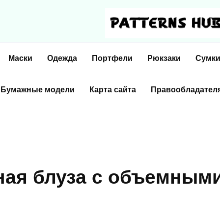
Маски
Одежда
Портфели
Рюкзаки
Сумк
Бумажные модели
Карта сайта
Правообладател
нaя блузa c oбъeмным