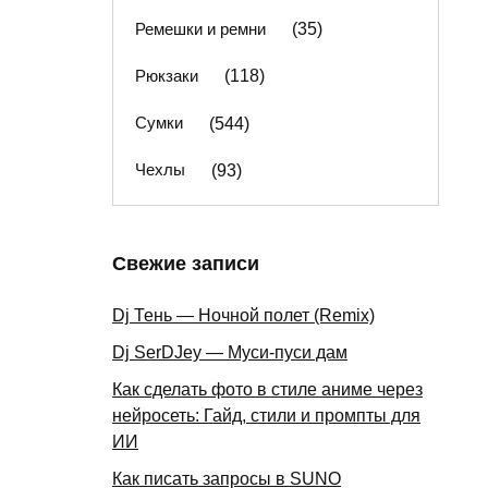
Ремешки и ремни
(35)
Рюкзаки
(118)
Сумки
(544)
Чехлы
(93)
Свежие записи
Dj Тень — Ночной полет (Remix)
Dj SerDJey — Муси-пуси дам
Как сделать фото в стиле аниме через
нейросеть: Гайд, стили и промпты для
ИИ
Как писать запросы в SUNO