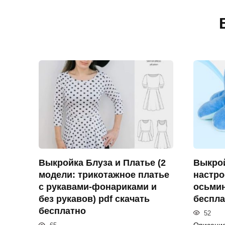
Выкройка Блуза и Платье (2
Выкро
модели: трикотажное платье
настро
с рукавами-фонариками и
осьмин
без рукавов) pdf скачать
беспла
бесплатно
52
Описание