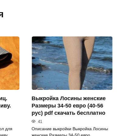
я
иц.
Выкройка Лосины женские
иву.
Размеры 34-50 евро (40-56
рус) pdf скачать бесплатно
41
ол для
Описание выкройки Выкройка Лосины
иву.
женские Размеры 34-50 евро