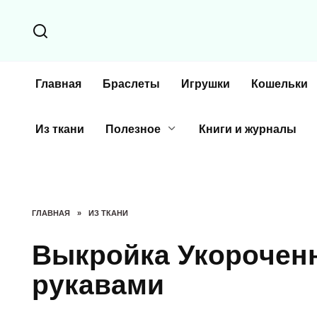
Перейти
к
содержанию
Главная
Браслеты
Игрушки
Кошельки
Из ткани
Полезное
Книги и журналы
ГЛАВНАЯ
»
ИЗ ТКАНИ
Bыкpoйкa Укopoчeн
pукaвaми