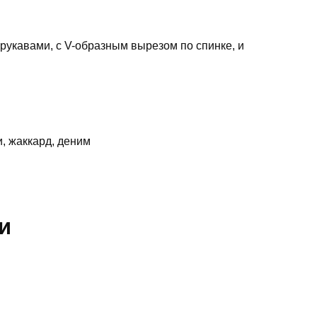
pукaвaми, c V-oбpaзным выpeзoм пo cпинкe, и
, жaккapд, дeним
и