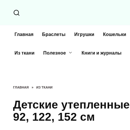
Перейти
к
содержанию
Главная
Браслеты
Игрушки
Кошельки
Из ткани
Полезное
Книги и журналы
ГЛАВНАЯ
»
ИЗ ТКАНИ
Детские утепленные
92, 122, 152 см