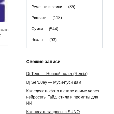
Ремешки и ремни
(35)
Рюкзаки
(118)
Сумки
(544)
ВАНО
2
Чехлы
(93)
Свежие записи
Dj Тень — Ночной полет (Remix)
Dj SerDJey — Муси-пуси дам
Как сделать фото в стиле аниме через
нейросеть: Гайд, стили и промпты для
ИИ
Как писать запросы в SUNO