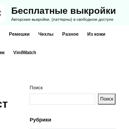
Бесплатные выкройки
Авторские выкройки, (паттерны) в свободном доступе
и
Ремешки
Чехлы
Разное
Из кожи
ям
VinilWatch
Поиск
Поиск
ст
Рубрики