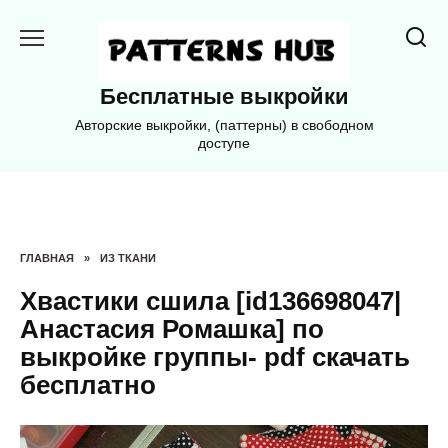
Перейти
к
содержанию
Бесплатные выкройки
Авторские выкройки, (паттерны) в свободном
доступе
ГЛАВНАЯ
»
ИЗ ТКАНИ
Хвастики сшила [id136698047|
Анастасия Ромашка] по
выкройке группы- pdf скачать
бесплатно