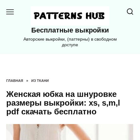
Перейти
к
содержанию
Бесплатные выкройки
Авторские выкройки, (паттерны) в свободном
доступе
ГЛАВНАЯ
»
ИЗ ТКАНИ
Женская юбка на шнуровке
размеры выкройки: xs, s,m,l
pdf скачать бесплатно