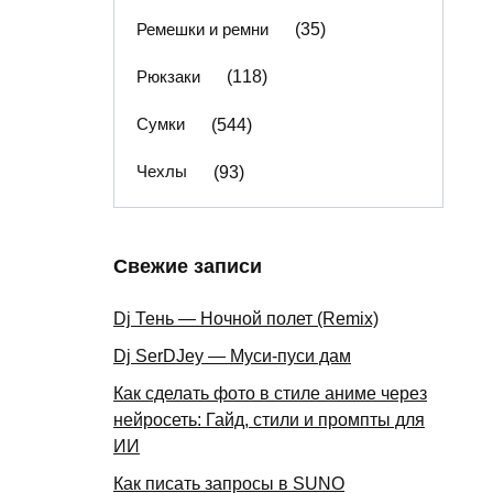
Ремешки и ремни
(35)
Рюкзаки
(118)
Сумки
(544)
Чехлы
(93)
Свежие записи
Dj Тень — Ночной полет (Remix)
Dj SerDJey — Муси-пуси дам
Как сделать фото в стиле аниме через
нейросеть: Гайд, стили и промпты для
ИИ
Как писать запросы в SUNO