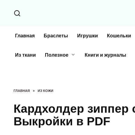
Перейти
к
содержанию
Главная
Браслеты
Игрушки
Кошельки
Из ткани
Полезное
Книги и журналы
ГЛАВНАЯ
»
ИЗ КОЖИ
Кардхолдер зиппер 
Выкройки в PDF