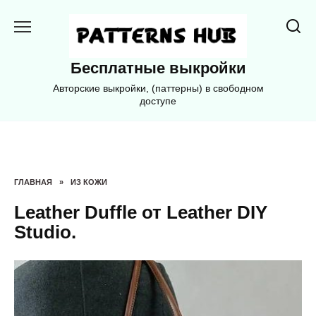
Перейти
к
содержанию
Бесплатные выкройки
Авторские выкройки, (паттерны) в свободном
доступе
ГЛАВНАЯ
»
ИЗ КОЖИ
Leather Duffle от Leather DIY
Studio.