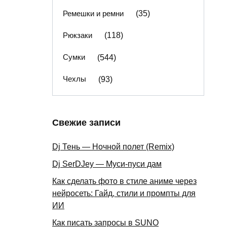
Ремешки и ремни
(35)
Рюкзаки
(118)
Сумки
(544)
Чехлы
(93)
Свежие записи
Dj Тень — Ночной полет (Remix)
Dj SerDJey — Муси-пуси дам
Как сделать фото в стиле аниме через
нейросеть: Гайд, стили и промпты для
ИИ
Как писать запросы в SUNO