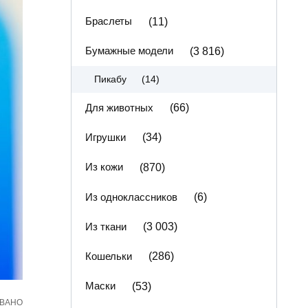
Браслеты
(11)
Бумажные модели
(3 816)
(14)
Пикабу
Для животных
(66)
Игрушки
(34)
Из кожи
(870)
Из одноклассников
(6)
Из ткани
(3 003)
Кошельки
(286)
Маски
(53)
ВАНО