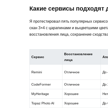
Какие сервисы подходят 
Я протестировал пять популярных сервисо
скан 3×4 с царапинами и выцветшими цвет
восстановления лица, сохранение сходства
Восстановление
Сервис
Ап
лица
Remini
Отличное
До 
CodeFormer
Отличное
До 
MyHeritage
Хорошее
Не
Topaz Photo AI
Хорошее
До 