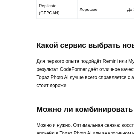
Replicate
Хорошее
До 
(GFPGAN)
Какой сервис выбрать но
Для первого опыта подойдёт Remini или MyH
результат. CodeFormer даёт отличное качес
Topaz Photo AI лучше всего справляется с 
стоит дороже.
Можно ли комбинировать
Можно и нужно. Оптимальная связка: восст
апскейл в Topaz Photo AI или аналогичном 