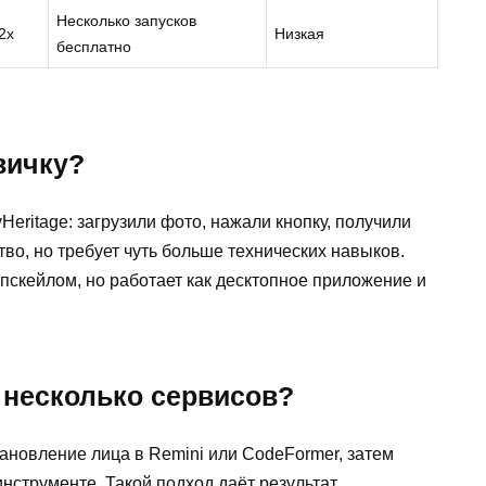
Несколько запусков
2x
Низкая
бесплатно
вичку?
eritage: загрузили фото, нажали кнопку, получили
тво, но требует чуть больше технических навыков.
апскейлом, но работает как десктопное приложение и
 несколько сервисов?
ановление лица в Remini или CodeFormer, затем
инструменте. Такой подход даёт результат,