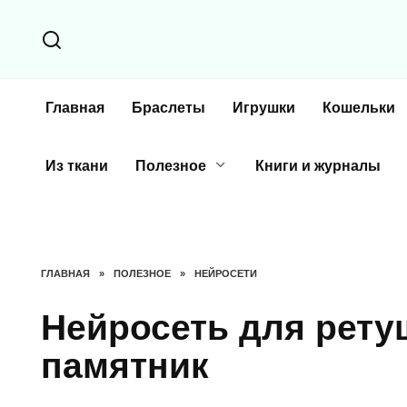
Перейти
к
содержанию
Главная
Браслеты
Игрушки
Кошельки
Из ткани
Полезное
Книги и журналы
ГЛАВНАЯ
»
ПОЛЕЗНОЕ
»
НЕЙРОСЕТИ
Нейросеть для рету
памятник