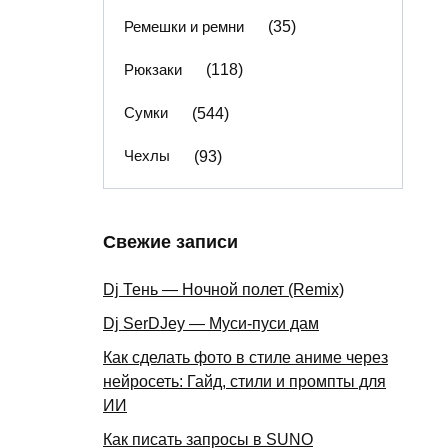
Ремешки и ремни
(35)
Рюкзаки
(118)
Сумки
(544)
Чехлы
(93)
Свежие записи
Dj Тень — Ночной полет (Remix)
Dj SerDJey — Муси-пуси дам
Как сделать фото в стиле аниме через
нейросеть: Гайд, стили и промпты для
ИИ
Как писать запросы в SUNO