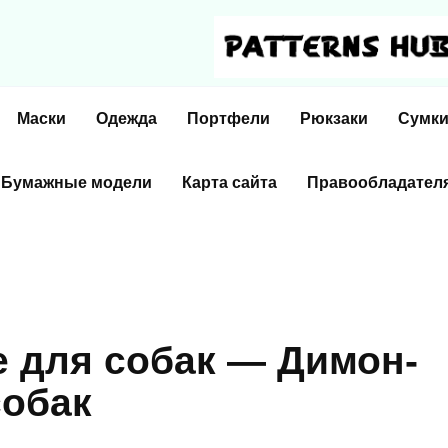
Маски
Одежда
Портфели
Рюкзаки
Сумк
Бумажные модели
Карта сайта
Правообладател
е для собак — Димон-
собак