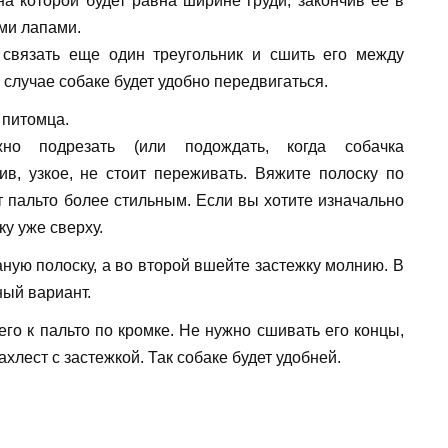
на которой будет равна ширине груди, закончив ее в
ми лапами.
 связать еще один треугольник и сшить его между
 случае собаке будет удобно передвигаться.
 питомца.
но подрезать (или подождать, когда собачка
ив, узкое, не стоит переживать. Вяжите полоску по
т пальто более стильным. Если вы хотите изначально
ку уже сверху.
ную полоску, а во второй вшейте застежку молнию. В
ый вариант.
го к пальто по кромке. Не нужно сшивать его концы,
ахлест с застежкой. Так собаке будет удобней.