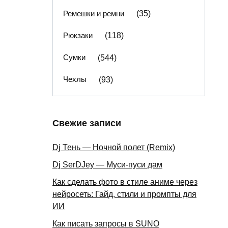
Ремешки и ремни
(35)
Рюкзаки
(118)
Сумки
(544)
Чехлы
(93)
Свежие записи
Dj Тень — Ночной полет (Remix)
Dj SerDJey — Муси-пуси дам
Как сделать фото в стиле аниме через
нейросеть: Гайд, стили и промпты для
ИИ
Как писать запросы в SUNO