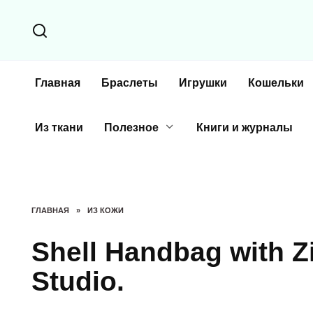
Перейти
к
содержанию
Главная
Браслеты
Игрушки
Кошельки
Из ткани
Полезное
Книги и журналы
ГЛАВНАЯ
»
ИЗ КОЖИ
Shell Handbag with Z
Studio.