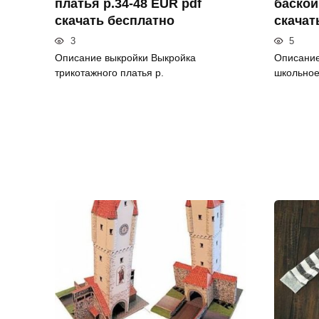
платья р.34-48 EUR pdf
баской
скачать бесплатно
скачат
3
5
Описание выкройки Выкройка
Описание
трикотажного платья р.
школьное