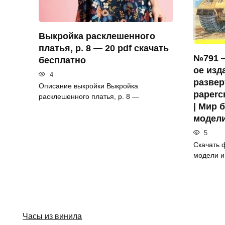
Выкройка расклешенного
платья, р. 8 — 20 pdf скачать
№791 —
бесплатно
ое изд
4
развер
Описание выкройки Выкройка
paperc
расклешенного платья, р. 8 —
| Мир 
модел
5
Скачать 
модели и
Часы из винила