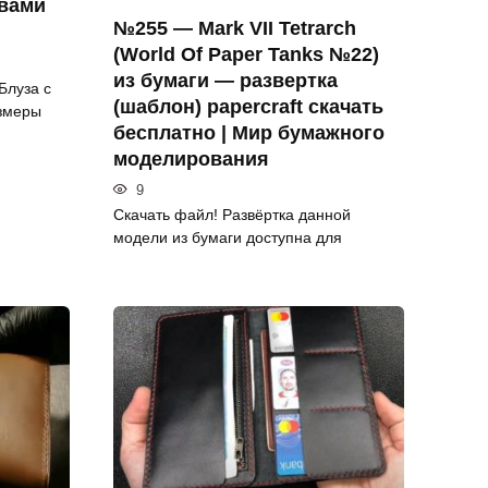
вaми
№255 — Mark VII Tetrarch
(World Of Paper Tanks №22)
из бумаги — развертка
Блузa c
(шаблон) papercraft скачать
змepы
бесплатно | Мир бумажного
моделирования
9
Скачать файл! Развёртка данной
модели из бумаги доступна для