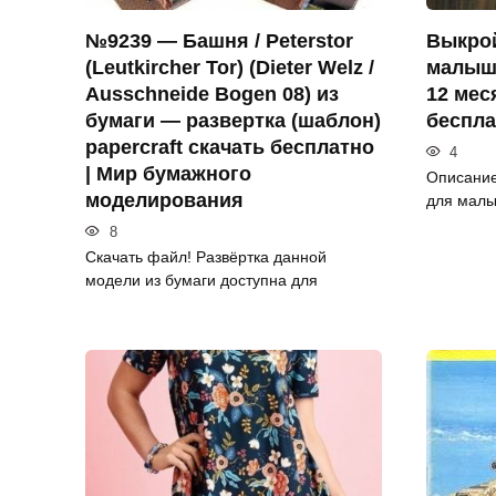
№9239 — Башня / Peterstor
Выкрой
(Leutkircher Tor) (Dieter Welz /
малыша
Ausschneide Bogen 08) из
12 мес
бумаги — развертка (шаблон)
беспла
papercraft скачать бесплатно
4
| Мир бумажного
Описание
моделирования
для малы
8
Скачать файл! Развёртка данной
модели из бумаги доступна для