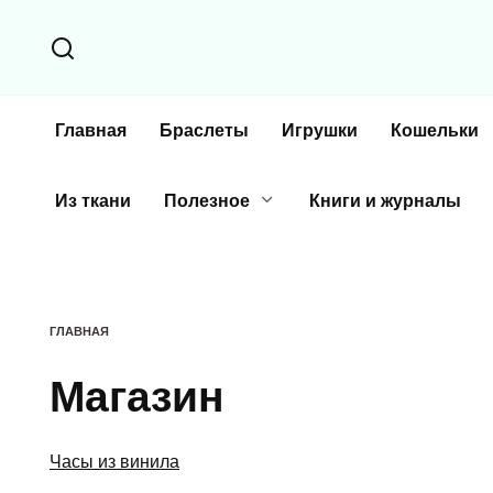
Перейти
к
содержанию
Главная
Браслеты
Игрушки
Кошельки
Из ткани
Полезное
Книги и журналы
ГЛАВНАЯ
Магазин
Часы из винила