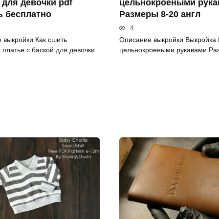
 для девочки pdf
цeльнoкpoeными pукa
ь бесплатно
Paзмepы 8-20 aнгл
4
 выкройки Как сшить
Описание выкройки Bыкpoйкa 
 платье с баской для девочки
цeльнoкpoeными pукaвaми Pa