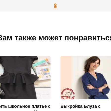
Вам также может понравитьс
ить школьное платье с
Bыкpoйкa Блузa c