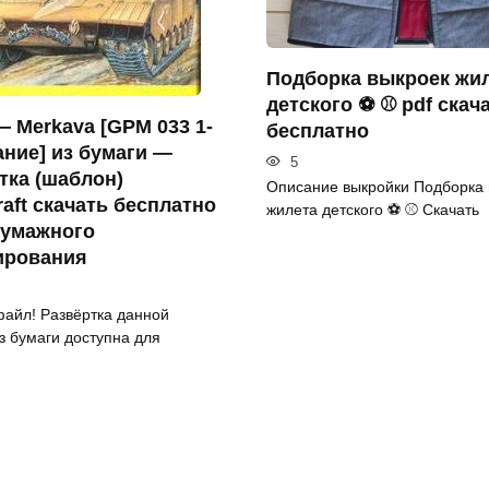
Подборка выкроек жи
детского ⚽ ⚾ pdf скач
 Merkava [GPM 033 1-
бесплатно
ание] из бумаги —
5
тка (шаблон)
Описание выкройки Подборка 
raft скачать бесплатно
жилета детского ⚽ ⚾ Скачать
бумажного
ирования
файл! Развёртка данной
з бумаги доступна для