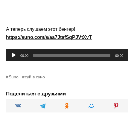
А теперь слушаем этот бенгер!
https://suno.com/s/aa7JtafSqPJVtXyT
Аудиоплеер
00:00
00:00
Suno
суй в суно
Поделиться с друзьями