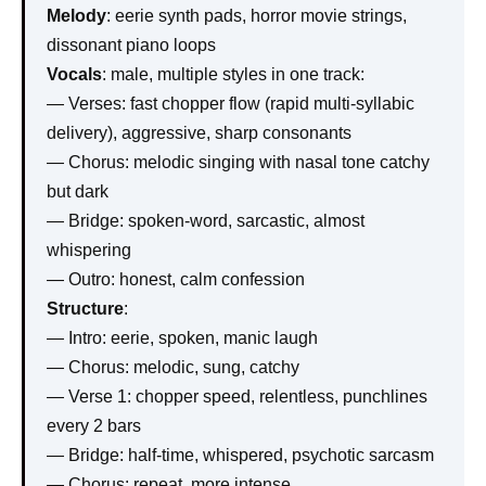
Melody
: eerie synth pads, horror movie strings,
dissonant piano loops
Vocals
: male, multiple styles in one track:
— Verses: fast chopper flow (rapid multi-syllabic
delivery), aggressive, sharp consonants
— Chorus: melodic singing with nasal tone catchy
but dark
— Bridge: spoken-word, sarcastic, almost
whispering
— Outro: honest, calm confession
Structure
:
— Intro: eerie, spoken, manic laugh
— Chorus: melodic, sung, catchy
— Verse 1: chopper speed, relentless, punchlines
every 2 bars
— Bridge: half-time, whispered, psychotic sarcasm
— Chorus: repeat, more intense