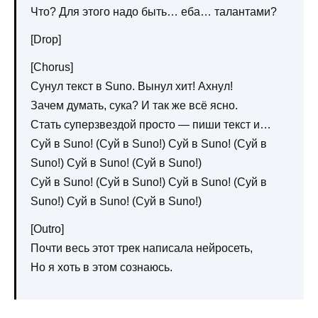
Что? Для этого надо быть… еба… талантами?
[Drop]
[Chorus]
Сунул текст в Suno. Вынул хит! Ахнул!
Зачем думать, сука? И так же всё ясно.
Стать суперзвездой просто — пиши текст и…
Суй в Suno! (Суй в Suno!) Суй в Suno! (Суй в
Suno!) Суй в Suno! (Суй в Suno!)
Суй в Suno! (Суй в Suno!) Суй в Suno! (Суй в
Suno!) Суй в Suno! (Суй в Suno!)
[Outro]
Почти весь этот трек написала нейросеть,
Но я хоть в этом сознаюсь.