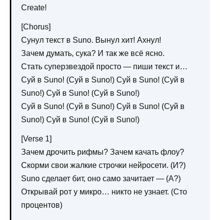
Create!
[Chorus]
Сунул текст в Suno. Вынул хит! Ахнул!
Зачем думать, сука? И так же всё ясно.
Стать суперзвездой просто — пиши текст и…
Суй в Suno! (Суй в Suno!) Суй в Suno! (Суй в
Suno!) Суй в Suno! (Суй в Suno!)
Суй в Suno! (Суй в Suno!) Суй в Suno! (Суй в
Suno!) Суй в Suno! (Суй в Suno!)
[Verse 1]
Зачем дрочить рифмы? Зачем качать флоу?
Скорми свои жалкие строчки нейросети. (И?)
Suno сделает бит, оно само зачитает — (А?)
Открывай рот у микро… никто не узнает. (Сто
процентов)