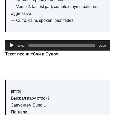
— Verse 2: fastest part, complex rhyme patterns,
aggressive
— Outro: calm, spoken, beat fades
Аудиоплеер
00:00
00:00
Текст песни «Суй в Суно»:
[Intro]
Высрал пару строк?
Запускаем Suno…
Погнали.