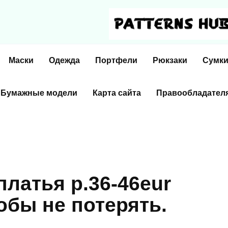
Маски
Одежда
Портфели
Рюкзаки
Сумк
Бумажные модели
Карта сайта
Правообладател
латья р.36-46eur
обы не потерять.