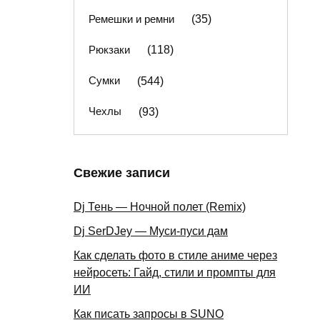
Ремешки и ремни
(35)
Рюкзаки
(118)
Сумки
(544)
Чехлы
(93)
Свежие записи
Dj Тень — Ночной полет (Remix)
Dj SerDJey — Муси-пуси дам
Как сделать фото в стиле аниме через
нейросеть: Гайд, стили и промпты для
ИИ
Как писать запросы в SUNO