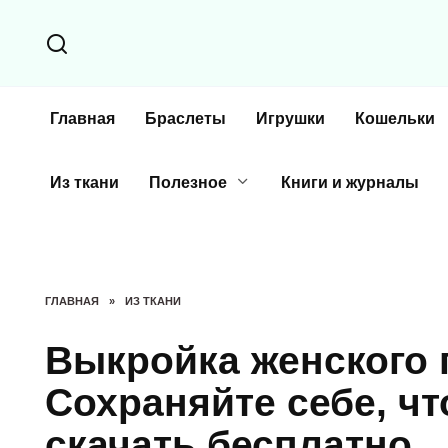
Перейти
к
содержанию
Главная
Браслеты
Игрушки
Кошельки
Из ткани
Полезное
Книги и журналы
ГЛАВНАЯ
»
ИЗ ТКАНИ
Выкройка женского п
Сохраняйте себе, чт
скачать бесплатно