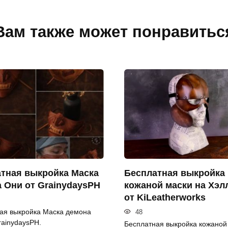
Вам также может понравитьс
тная выкройка Маска
Бесплатная выкройка
 Они от GrainydaysPH
кожаной маски на Хэл
от KiLeatherworks
ая выкройка Маска демона
48
rainydaysPH.
Бесплатная выкройка кожаной