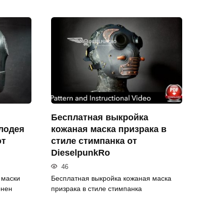
Бесплатная выкройка
лодея
кожаная маска призрака в
от
стиле стимпанка от
DieselpunkRo
46
 маски
Бесплатная выкройка кожаная маска
онен
призрака в стиле стимпанка