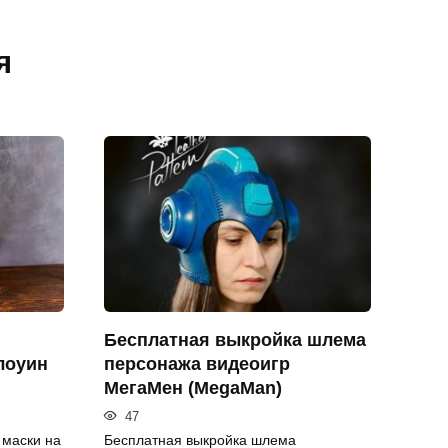
я
Бесплатная выкройка шлема
лоуин
персонажа видеоигр
МегаМен (MegaMan)
47
 маски на
Бесплатная выкройка шлема