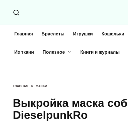
Перейти
к
содержанию
Главная
Браслеты
Игрушки
Кошельки
Из ткани
Полезное
Книги и журналы
ГЛАВНАЯ
»
МАСКИ
Выкройка маска соб
DieselpunkRo