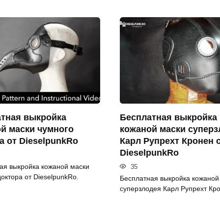
тная выкройка
Бесплатная выкройка
й маски чумного
кожаной маски суперз
а от DieselpunkRo
Карл Рупрехт Кронен 
DieselpunkRo
ая выкройка кожаной маски
35
октора от DieselpunkRo.
Бесплатная выкройка кожаной
суперзлодея Карл Рупрехт Кр