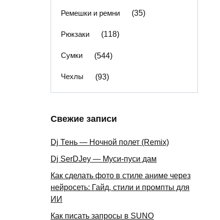
Ремешки и ремни
(35)
Рюкзаки
(118)
Сумки
(544)
Чехлы
(93)
Свежие записи
Dj Тень — Ночной полет (Remix)
Dj SerDJey — Муси-пуси дам
Как сделать фото в стиле аниме через
нейросеть: Гайд, стили и промпты для
ИИ
Как писать запросы в SUNO