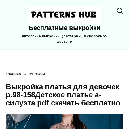
Перейти
к
содержанию
Бесплатные выкройки
Авторские выкройки, (паттерны) в свободном
доступе
ГЛАВНАЯ
»
ИЗ ТКАНИ
Выкройка платья для девочек
р.98-158Детское платье а-
силуэта pdf скачать бесплатно