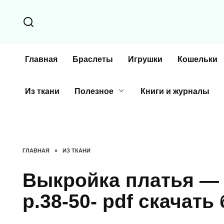
Перейти
к
содержанию
Главная
Браслеты
Игрушки
Кошельки
Из ткани
Полезное
Книги и журналы
ГЛАВНАЯ
»
ИЗ ТКАНИ
Выкройка платья —
р.38-50- pdf скачать