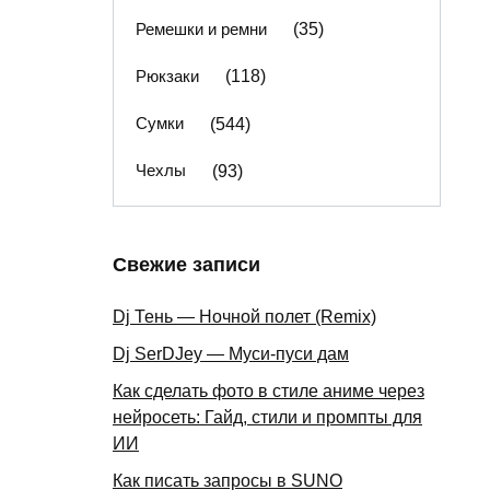
Ремешки и ремни
(35)
Рюкзаки
(118)
Сумки
(544)
Чехлы
(93)
Свежие записи
Dj Тень — Ночной полет (Remix)
Dj SerDJey — Муси-пуси дам
Как сделать фото в стиле аниме через
нейросеть: Гайд, стили и промпты для
ИИ
Как писать запросы в SUNO