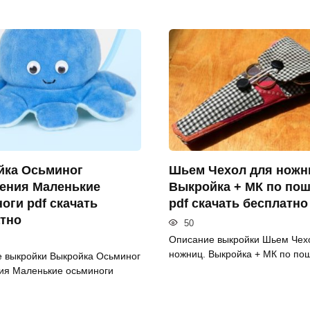
йка Осьминог
Шьем Чехол для ножн
ения Маленькие
Выкройка + МК по пош
оги pdf скачать
pdf скачать бесплатно
тно
50
Описание выкройки Шьем Чех
ножниц. Выкройка + МК по пош
 выкройки Выкройка Осьминог
ия Маленькие осьминоги