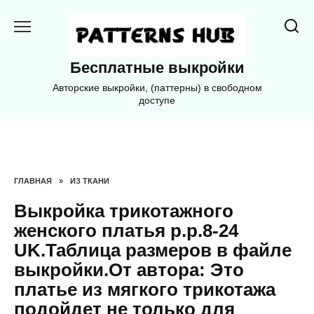
Перейти
к
содержанию
Бесплатные выкройки
Авторские выкройки, (паттерны) в свободном
доступе
ГЛАВНАЯ
»
ИЗ ТКАНИ
Выкройка трикотажного
женского платья р.р.8-24
UK.Таблица размеров в файле
выкройки.От автора: Это
платье из мягкого трикотажа
подойдет не только для