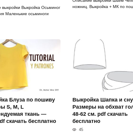
Описание выкройки Шьем Чех
ножниц. Выкройка + МК по пош
 выкройки Выкройка Осьминог
ия Маленькие осьминоги
ка Блуза по пошиву
Выкройка Шапка и сн
ы S, M, L
Размеры на обхват г
ндуемая ткань —
48-62 см. pdf скачать
pdf скачать бесплатно
бесплатно
45