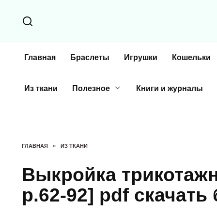
Перейти
к
содержанию
Главная
Браслеты
Игрушки
Кошельки
Из ткани
Полезное
Книги и журналы
ГЛАВНАЯ
»
ИЗ ТКАНИ
Выкройка трикотажн
р.62-92] pdf скачать