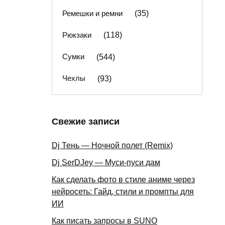
Ремешки и ремни
(35)
Рюкзаки
(118)
Сумки
(544)
Чехлы
(93)
Свежие записи
Dj Тень — Ночной полет (Remix)
Dj SerDJey — Муси-пуси дам
Как сделать фото в стиле аниме через
нейросеть: Гайд, стили и промпты для
ИИ
Как писать запросы в SUNO