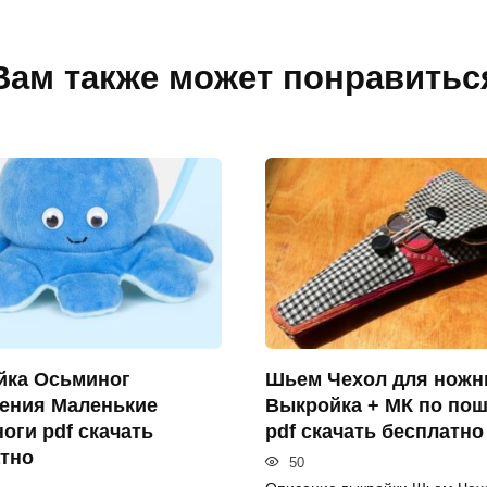
Вам также может понравитьс
йка Осьминог
Шьем Чехол для ножн
ения Маленькие
Выкройка + МК по пош
оги pdf скачать
pdf скачать бесплатно
тно
50