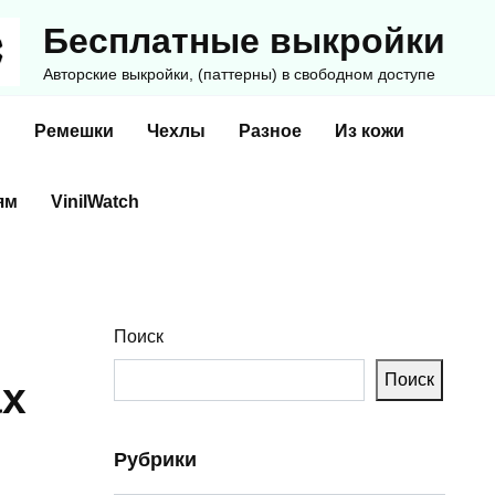
Бесплатные выкройки
Авторские выкройки, (паттерны) в свободном доступе
и
Ремешки
Чехлы
Разное
Из кожи
ям
VinilWatch
Поиск
Поиск
ах
Рубрики