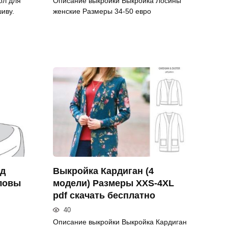
ол для
Описание выкройки Выкройка Лосины
иву.
женские Размеры 34-50 евро
уд
Выкройка Кардиган (4
оловы
модели) Размеры XXS-4XL
pdf скачать бесплатно
40
Описание выкройки Выкройка Кардиган