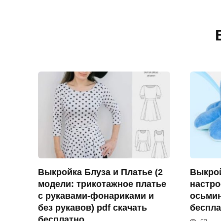
Выкройка Блуза и Платье (2
Выкро
модели: трикотажное платье
настро
с рукавами-фонариками и
осьмин
без рукавов) pdf скачать
беспла
бесплатно