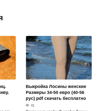
я
иц.
Выкройка Лосины женские
иву.
Размеры 34-50 евро (40-56
рус) pdf скачать бесплатно
41