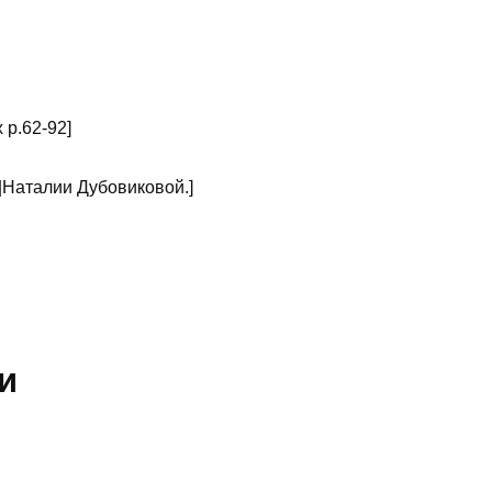
 р.62-92]
|Наталии Дубовиковой.]
и