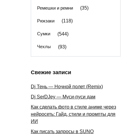
Ремешки и ремни
(35)
Рюкзаки
(118)
Сумки
(544)
Чехлы
(93)
Свежие записи
Dj Тень — Ночной полет (Remix)
Dj SerDJey — Муси-пуси дам
Как сделать фото в стиле аниме через
нейросеть: Гайд, стили и промпты для
ИИ
Как писать запросы в SUNO