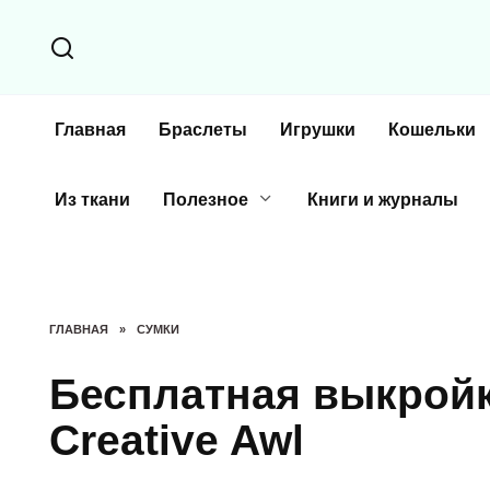
Перейти
к
содержанию
Главная
Браслеты
Игрушки
Кошельки
Из ткани
Полезное
Книги и журналы
ГЛАВНАЯ
»
СУМКИ
Бесплатная выкройк
Creative Awl